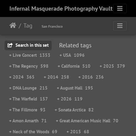
Infernal Masquerade Photography Vault
Tag
San Francisco
Related tags
Search in this set
+ Live Concert
1353
+ USA
1096
+ The Regency
598
+ California
510
+ 2025
379
+ 2024
365
+ 2014
258
+ 2016
236
+ DNA Lounge
215
+ August Hall
195
+ The Warfield
157
+ 2026
119
+ The Fillmore
93
+ Sonata Arctica
82
+ Amon Amarth
71
+ Great American Music Hall
70
+ Neck of the Woods
69
+ 2015
68