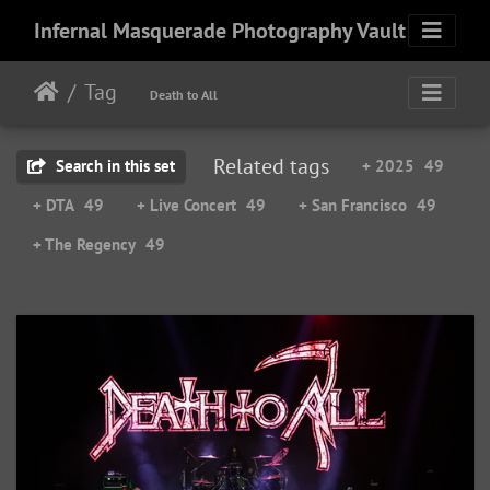
Infernal Masquerade Photography Vault
Tag
Death to All
Related tags
Search in this set
+ 2025
49
+ DTA
49
+ Live Concert
49
+ San Francisco
49
+ The Regency
49