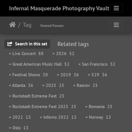
Infernal Masquerade Photography Vault
Tag
Oranssi Pazuzu
Related tags
Search in this set
+ Live Concert
88
+ 2026
52
+ Great American Music Hall
52
+ San Francisco
52
+ Festival Shows
38
+ 2019
36
+ 529
36
+ Atlanta
36
+ 2025
25
+ Rasnov
25
+ Rockstadt Extreme Fest
25
+ Rockstadt Extreme Fest 2025
25
+ Romania
25
+ 2022
13
+ Inferno 2022
13
+ Norway
13
+ Oslo
13