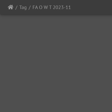
Tag
FA O W T 2023-11