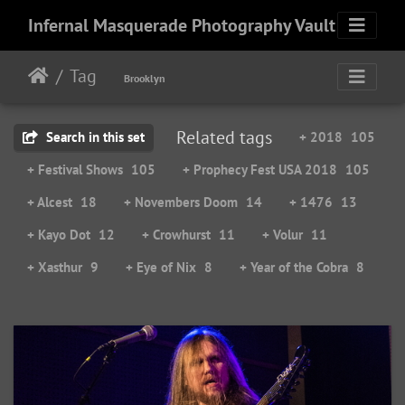
Infernal Masquerade Photography Vault
Tag
Brooklyn
Related tags
Search in this set
+ 2018
105
+ Festival Shows
105
+ Prophecy Fest USA 2018
105
+ Alcest
18
+ Novembers Doom
14
+ 1476
13
+ Kayo Dot
12
+ Crowhurst
11
+ Volur
11
+ Xasthur
9
+ Eye of Nix
8
+ Year of the Cobra
8